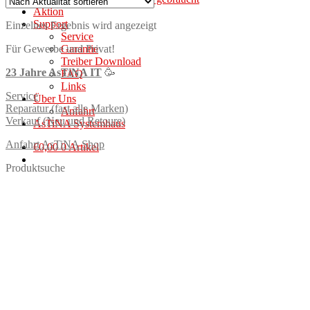
Aktion
Support
Einzelnes Ergebnis wird angezeigt
Service
Garantie
Für Gewerbe und Privat!
Treiber Download
23 Jahre AsTiNA IT
🥳
FAQ
Links
Service
Über Uns
Reparatur (fast alle Marken)
Anfahrt
Verkauf (Neu und Retoure)
AsTiNA Systemhaus
Anfahrt AsTiNA Shop
€
0,00
0 Artikel
Produktsuche