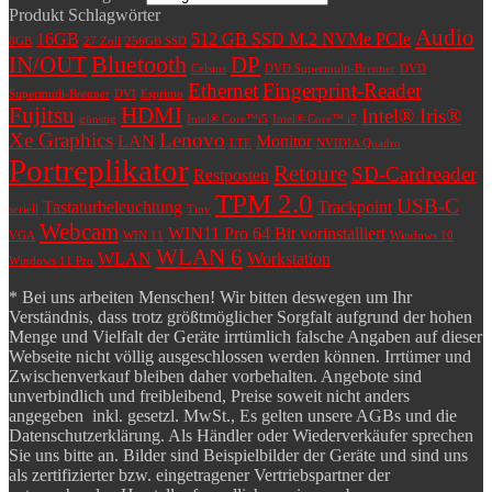
Produkt Schlagwörter
Audio
16GB
512 GB SSD M.2 NVMe PCIe
8GB
27 Zoll
256GB SSD
Bluetooth
IN/OUT
DP
Celsius
DVD Supermulti-Brenner
DVD
Ethernet
Fingerprint-Reader
Supermutli-Brenner
DVI
Esprimo
Fujitsu
HDMI
Intel® Iris®
günstig
Intel® Core™i5
Intel® Core™ i7
Xe Graphics
Lenovo
LAN
Monitor
LTE
NVIDIA Quadro
Portreplikator
Retoure
SD-Cardreader
Restposten
TPM 2.0
USB-C
Tastaturbeleuchtung
Trackpoint
seriell
Tiny
Webcam
WIN11 Pro 64 Bit vorinstalliert
VGA
WIN 11
Windows 10
WLAN 6
WLAN
Workstation
Windows 11 Pro
* Bei uns arbeiten Menschen! Wir bitten deswegen um Ihr
Verständnis, dass trotz größtmöglicher Sorgfalt aufgrund der hohen
Menge und Vielfalt der Geräte irrtümlich falsche Angaben auf dieser
Webseite nicht völlig ausgeschlossen werden können. Irrtümer und
Zwischenverkauf bleiben daher vorbehalten. Angebote sind
unverbindlich und freibleibend, Preise soweit nicht anders
angegeben inkl. gesetzl. MwSt., Es gelten unsere AGBs und die
Datenschutzerklärung. Als Händler oder Wiederverkäufer sprechen
Sie uns bitte an. Bilder sind Beispielbilder der Geräte und sind uns
als zertifizierter bzw. eingetragener Vertriebspartner der