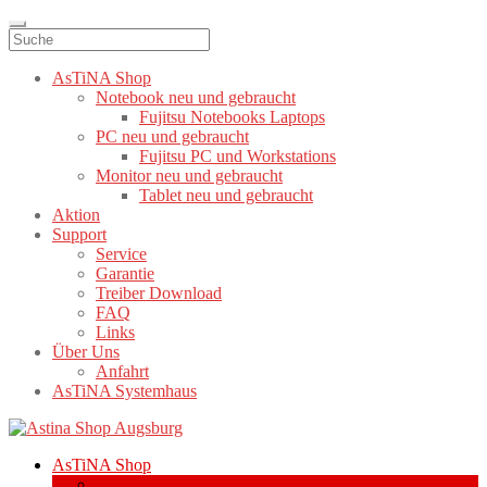
AsTiNA Shop
Notebook neu und gebraucht
Fujitsu Notebooks Laptops
PC neu und gebraucht
Fujitsu PC und Workstations
Monitor neu und gebraucht
Tablet neu und gebraucht
Aktion
Support
Service
Garantie
Treiber Download
FAQ
Links
Über Uns
Anfahrt
AsTiNA Systemhaus
Zur
Zum
Navigation
Inhalt
AsTiNA Shop
springen
springen
Notebook neu und gebraucht