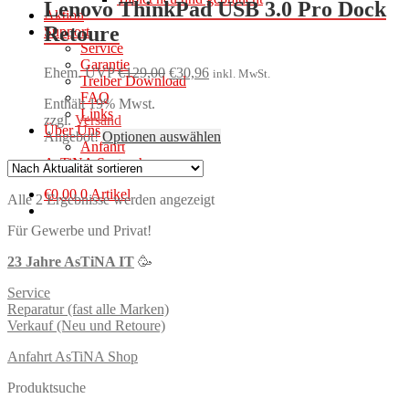
Lenovo ThinkPad USB 3.0 Pro Dock
Aktion
Retoure
Support
Service
Garantie
Ursprünglicher
Aktueller
Ehem. UVP
€
129,00
€
30,96
inkl. MwSt.
Treiber Download
Preis
Preis
FAQ
Enthält 19% Mwst.
war:
ist:
Links
zzgl.
Versand
€129,00
€30,96.
Über Uns
Angebot!
Optionen auswählen
Anfahrt
AsTiNA Systemhaus
€
0,00
0 Artikel
Nach
Alle 2 Ergebnisse werden angezeigt
Aktualität
Für Gewerbe und Privat!
sortiert
23 Jahre AsTiNA IT
🥳
Service
Reparatur (fast alle Marken)
Verkauf (Neu und Retoure)
Anfahrt AsTiNA Shop
Produktsuche