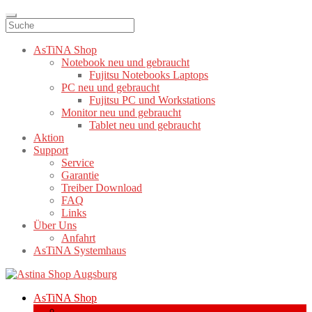
AsTiNA Shop
Notebook neu und gebraucht
Fujitsu Notebooks Laptops
PC neu und gebraucht
Fujitsu PC und Workstations
Monitor neu und gebraucht
Tablet neu und gebraucht
Aktion
Support
Service
Garantie
Treiber Download
FAQ
Links
Über Uns
Anfahrt
AsTiNA Systemhaus
Zur
Zum
Navigation
Inhalt
AsTiNA Shop
springen
springen
Notebook neu und gebraucht