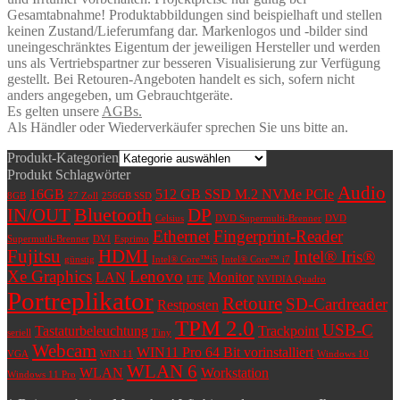
Gesamtabnahme! Produktabbildungen sind beispielhaft und stellen
keinen Zustand/Lieferumfang dar. Markenlogos und -bilder sind
uneingeschränktes Eigentum der jeweiligen Hersteller und werden
uns als Vertriebspartner zur besseren Visualisierung zur Verfügung
gestellt. Bei Retouren-Angeboten handelt es sich, sofern nicht
anders angegeben, um Gebrauchtgeräte.
Es gelten unsere
AGBs.
Als Händler oder Wiederverkäufer sprechen Sie uns bitte an.
Produkt-Kategorien
Produkt Schlagwörter
Audio
16GB
512 GB SSD M.2 NVMe PCIe
8GB
27 Zoll
256GB SSD
Bluetooth
IN/OUT
DP
Celsius
DVD Supermulti-Brenner
DVD
Ethernet
Fingerprint-Reader
Supermutli-Brenner
DVI
Esprimo
Fujitsu
HDMI
Intel® Iris®
günstig
Intel® Core™i5
Intel® Core™ i7
Xe Graphics
Lenovo
LAN
Monitor
LTE
NVIDIA Quadro
Portreplikator
Retoure
SD-Cardreader
Restposten
TPM 2.0
USB-C
Tastaturbeleuchtung
Trackpoint
seriell
Tiny
Webcam
WIN11 Pro 64 Bit vorinstalliert
VGA
WIN 11
Windows 10
WLAN 6
WLAN
Workstation
Windows 11 Pro