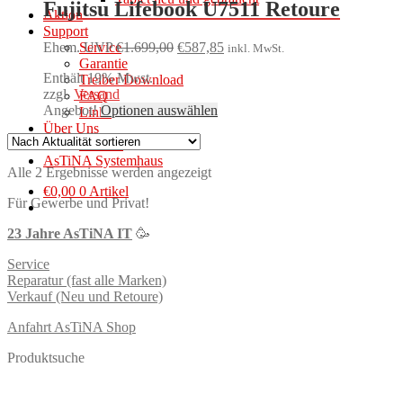
Fujitsu Lifebook U7511 Retoure
Aktion
Support
Ursprünglicher
Aktueller
Service
Ehem. UVP
€
1.699,00
€
587,85
inkl. MwSt.
Preis
Preis
Garantie
Enthält 19% Mwst.
war:
ist:
Treiber Download
zzgl.
Versand
€1.699,00
€587,85.
FAQ
Angebot!
Optionen auswählen
Links
Über Uns
Anfahrt
AsTiNA Systemhaus
Nach
Alle 2 Ergebnisse werden angezeigt
Aktualität
€
0,00
0 Artikel
Für Gewerbe und Privat!
sortiert
23 Jahre AsTiNA IT
🥳
Service
Reparatur (fast alle Marken)
Verkauf (Neu und Retoure)
Anfahrt AsTiNA Shop
Produktsuche