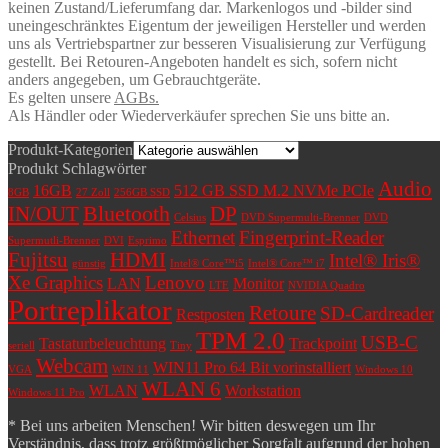
keinen Zustand/Lieferumfang dar. Markenlogos und -bilder sind
uneingeschränktes Eigentum der jeweiligen Hersteller und werden
uns als Vertriebspartner zur besseren Visualisierung zur Verfügung
gestellt. Bei Retouren-Angeboten handelt es sich, sofern nicht
anders angegeben, um Gebrauchtgeräte.
Es gelten unsere
AGBs.
Als Händler oder Wiederverkäufer sprechen Sie uns bitte an.
Produkt-Kategorien
Produkt Schlagwörter
Audio
16GB
512 GB SSD M.2 NVMe PCIe
8GB
27 Zoll
256GB SSD
Bluetooth
IN/OUT
DP
Celsius
DVD Supermulti-Brenner
DVD
Ethernet
Fingerprint-Reader
Supermutli-Brenner
DVI
Esprimo
Fujitsu
HDMI
Intel® Iris®
günstig
Intel® Core™i5
Intel® Core™ i7
Xe Graphics
Lenovo
LAN
Monitor
LTE
NVIDIA Quadro
Portreplikator
Retoure
SD-Cardreader
Restposten
TPM 2.0
USB-C
Tastaturbeleuchtung
Trackpoint
seriell
Tiny
Webcam
WIN11 Pro 64 Bit vorinstalliert
VGA
WIN 11
Windows 10
WLAN 6
WLAN
Workstation
Windows 11 Pro
* Bei uns arbeiten Menschen! Wir bitten deswegen um Ihr
Verständnis, dass trotz größtmöglicher Sorgfalt aufgrund der hohen