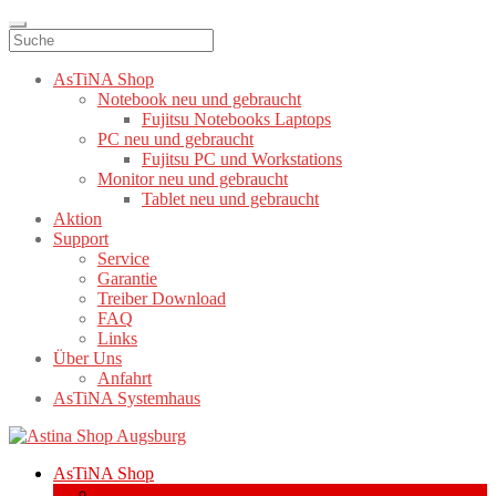
AsTiNA Shop
Notebook neu und gebraucht
Fujitsu Notebooks Laptops
PC neu und gebraucht
Fujitsu PC und Workstations
Monitor neu und gebraucht
Tablet neu und gebraucht
Aktion
Support
Service
Garantie
Treiber Download
FAQ
Links
Über Uns
Anfahrt
AsTiNA Systemhaus
Zur
Zum
Navigation
Inhalt
AsTiNA Shop
springen
springen
Notebook neu und gebraucht