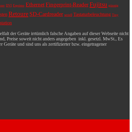
Fujitsu
Ethernet
Fingerprint-Reader
ner
DVI
Esprimo
günstig
Retoure
SD-Cardreader
sten
Tastaturbeleuchtung
seriell
Tiny
tation
falt der Geräte irrtümlich falsche Angaben auf dieser Webseite nicht
d, Preise soweit nicht anders angegeben inkl. gesetzl. MwSt., Es
 Geräte und sind uns als zertifizierter bzw. eingetragener