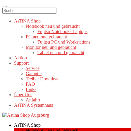
AsTiNA Shop
Notebook neu und gebraucht
Fujitsu Notebooks Laptops
PC neu und gebraucht
Fujitsu PC und Workstations
Monitor neu und gebraucht
Tablet neu und gebraucht
Aktion
Support
Service
Garantie
Treiber Download
FAQ
Links
Über Uns
Anfahrt
AsTiNA Systemhaus
Zur
Zum
Navigation
Inhalt
AsTiNA Shop
springen
springen
Notebook neu und gebraucht