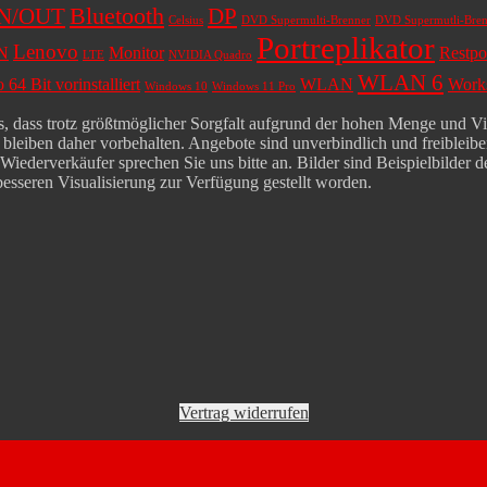
Bluetooth
IN/OUT
DP
Celsius
DVD Supermulti-Brenner
DVD Supermutli-Bren
Portreplikator
Lenovo
N
Monitor
Restpo
LTE
NVIDIA Quadro
WLAN 6
64 Bit vorinstalliert
WLAN
Works
Windows 10
Windows 11 Pro
 dass trotz größtmöglicher Sorgfalt aufgrund der hohen Menge und Viel
leiben daher vorbehalten. Angebote sind unverbindlich und freibleiben
derverkäufer sprechen Sie uns bitte an. Bilder sind Beispielbilder der
besseren Visualisierung zur Verfügung gestellt worden.
Vertrag widerrufen