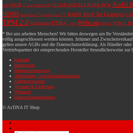
Audio 
16GB
512 GB SSD M.2 NVMe PCIe
8GB
27 Zoll
256GB SSD
HDMI
Intel® Iris® Xe Graphics
LA
Intel® Core™i5
Intel® Core™ i7
TPM 2.0
Webcam
USB-C
Trackpoint
WIN11 Pro 
VGA
WIN 11
* Bei uns arbeiten Menschen! Wir bitten deswegen um Ihr Verständnis,
völlig ausgeschlossen werden können. Irrtümer und Zwischenverkauf b
gelten unsere AGBs und die Datenschutzerklärung. Als Händler oder Wie
Vertriebspartner der entsprechenden Hersteller freundlicherweise zur 
Kontakt
Impressum
Batterieentsorgung
Allgemeine Geschäftsbedingungen
Zahlungsweisen
Versand & Lieferung
Widerruf
Datenschutzerklärung
© AsTiNA IT Shop
Mein Konto
Suche