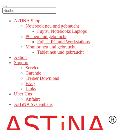
AsTiNA Shop
Notebook neu und gebraucht
Fujitsu Notebooks Laptops
PC neu und gebraucht
Fujitsu PC und Workstations
Monitor neu und gebraucht
Tablet neu und gebraucht
Aktion
Support
Service
Garantie
Treiber Download
FAQ
Links
Über Uns
Anfahrt
AsTiNA Systemhaus
Zur
Zum
Navigation
Inhalt
springen
springen