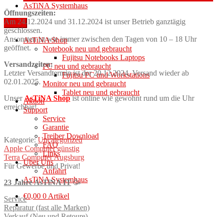
AsTiNA Systemhaus
Öffnungszeiten:
Am 24.12.2024 und 31.12.2024 ist unser Betrieb ganztägig
Menü
geschlossen.
Ansonsten ist wie immer zwischen den Tagen von 10 – 18 Uhr
AsTiNA Shop
geöffnet.
Notebook neu und gebraucht
Fujitsu Notebooks Laptops
Versandzeiten:
PC neu und gebraucht
Letzter Versandtermin ist der 20.12.2024, Versand wieder ab
Fujitsu PC und Workstations
02.01.2025.
Monitor neu und gebraucht
Tablet neu und gebraucht
Unser
AsTiNA Shop
ist online wie gewohnt rund um die Uhr
Aktion
erreichbar!
Support
Service
Garantie
Treiber Download
Kategorie:
Uncategorized
FAQ
Beitragsnavigation
Vorheriger
Apple Computer günstig
Links
Beitrag:
Nächster
Terra Computer Augsburg
Über Uns
Beitrag:
Für Gewerbe und Privat!
Anfahrt
AsTiNA Systemhaus
23 Jahre AsTiNA IT
🥳
€
0,00
0 Artikel
Service
Reparatur (fast alle Marken)
Verkauf (Neu und Retoure)