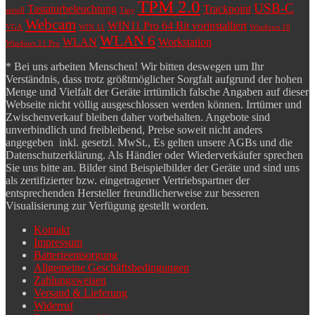
TPM 2.0
USB-C
Tastaturbeleuchtung
Trackpoint
seriell
Tiny
Webcam
WIN11 Pro 64 Bit vorinstalliert
VGA
WIN 11
Windows 10
WLAN 6
WLAN
Workstation
Windows 11 Pro
* Bei uns arbeiten Menschen! Wir bitten deswegen um Ihr
Verständnis, dass trotz größtmöglicher Sorgfalt aufgrund der hohen
Menge und Vielfalt der Geräte irrtümlich falsche Angaben auf dieser
Webseite nicht völlig ausgeschlossen werden können. Irrtümer und
Zwischenverkauf bleiben daher vorbehalten. Angebote sind
unverbindlich und freibleibend, Preise soweit nicht anders
angegeben inkl. gesetzl. MwSt., Es gelten unsere AGBs und die
Datenschutzerklärung. Als Händler oder Wiederverkäufer sprechen
Sie uns bitte an. Bilder sind Beispielbilder der Geräte und sind uns
als zertifizierter bzw. eingetragener Vertriebspartner der
entsprechenden Hersteller freundlicherweise zur besseren
Visualisierung zur Verfügung gestellt worden.
Kontakt
Impressum
Batterieentsorgung
Allgemeine Geschäftsbedingungen
Zahlungsweisen
Versand & Lieferung
Widerruf