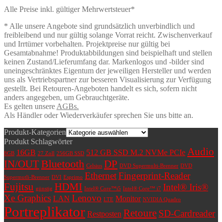
Alle Preise inkl. gültiger Mehrwertsteuer*
* Alle unsere Angebote sind grundsätzlich unverbindlich und
freibleibend und nur gültig solange Vorrat reicht. Zwischenverkauf
und Irrtümer vorbehalten. Projektpreise nur gültig bei
Gesamtabnahme! Produktabbildungen sind beispielhaft und stellen
keinen Zustand/Lieferumfang dar. Markenlogos und -bilder sind
uneingeschränktes Eigentum der jeweiligen Hersteller und werden
uns als Vertriebspartner zur besseren Visualisierung zur Verfügung
gestellt. Bei Retouren-Angeboten handelt es sich, sofern nicht
anders angegeben, um Gebrauchtgeräte.
Es gelten unsere
AGBs.
Als Händler oder Wiederverkäufer sprechen Sie uns bitte an.
Produkt-Kategorien
Produkt Schlagwörter
Audio
16GB
512 GB SSD M.2 NVMe PCIe
8GB
27 Zoll
256GB SSD
Bluetooth
IN/OUT
DP
Celsius
DVD Supermulti-Brenner
DVD
Ethernet
Fingerprint-Reader
Supermutli-Brenner
DVI
Esprimo
Fujitsu
HDMI
Intel® Iris®
günstig
Intel® Core™i5
Intel® Core™ i7
Xe Graphics
Lenovo
LAN
Monitor
LTE
NVIDIA Quadro
Portreplikator
Retoure
SD-Cardreader
Restposten