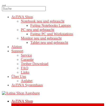
AsTiNA Shop
Notebook neu und gebraucht
Fujitsu Notebooks Laptops
PC neu und gebraucht
Fujitsu PC und Workstations
Monitor neu und gebraucht
Tablet neu und gebraucht
Aktion
Support
Service
Garantie
Treiber Download
FAQ
Links
Über Uns
Anfahrt
AsTiNA Systemhaus
Zur
Zum
Navigation
Inhalt
AsTiNA Shop
springen
springen
Notebook neu und gebraucht