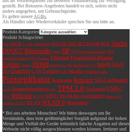
uns als Vertriebspartner zur besseren Visualisierung zur Verfügung
gestellt. Bei Retouren-Angeboten handelt es sich, sofern nicht
anders angegeben, um Gebrauchtgeräte.
Es gelten unsere
AGBs.
Als Händler oder Wiederverkäufer sprechen Sie uns bitte an.
Produkt-Kategorien
Produkt Schlagwörter
Audio
16GB
512 GB SSD M.2 NVMe PCIe
8GB
27 Zoll
256GB SSD
Bluetooth
IN/OUT
DP
Celsius
DVD Supermulti-Brenner
DVD
Ethernet
Fingerprint-Reader
Supermutli-Brenner
DVI
Esprimo
Fujitsu
HDMI
Intel® Iris®
günstig
Intel® Core™i5
Intel® Core™ i7
Xe Graphics
Lenovo
LAN
Monitor
LTE
NVIDIA Quadro
Portreplikator
Retoure
SD-Cardreader
Restposten
TPM 2.0
USB-C
Tastaturbeleuchtung
Trackpoint
seriell
Tiny
Webcam
WIN11 Pro 64 Bit vorinstalliert
VGA
WIN 11
Windows 10
WLAN 6
WLAN
Workstation
Windows 11 Pro
* Bei uns arbeiten Menschen! Wir bitten deswegen um Ihr
Verständnis, dass trotz größtmöglicher Sorgfalt aufgrund der hohen
Menge und Vielfalt der Geräte irrtümlich falsche Angaben auf dieser
Webseite nicht völlig ausgeschlossen werden können. Irrtümer und