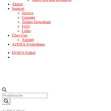
Aktion
Support
Service
Garantie
Treiber Download
FAQ
Links
Über Uns
Anfahrt
AsTiNA Systemhaus
€
0,00
0 Artikel
Products
search
AsTiNA Shop