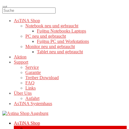
AsTiNA Shop
Notebook neu und gebraucht
Fujitsu Notebooks Laptops
PC neu und gebraucht
Fujitsu PC und Workstations
Monitor neu und gebraucht
Tablet neu und gebraucht
Aktion
Support
Service
Garantie
Treiber Download
FAQ
Links
Über Uns
Anfahrt
AsTiNA Systemhaus
Zur
Zum
Navigation
Inhalt
AsTiNA Shop
springen
springen
Notebook neu und gebraucht