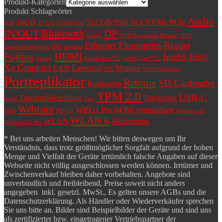
Produkt-Kategorien
Produkt Schlagwörter
Audio
16GB
512 GB SSD M.2 NVMe PCIe
8GB
27 Zoll
256GB SSD
Bluetooth
IN/OUT
DP
Celsius
DVD Supermulti-Brenner
DVD
Ethernet
Fingerprint-Reader
Supermutli-Brenner
DVI
Esprimo
Fujitsu
HDMI
Intel® Iris®
günstig
Intel® Core™i5
Intel® Core™ i7
Xe Graphics
Lenovo
LAN
Monitor
LTE
NVIDIA Quadro
Portreplikator
Retoure
SD-Cardreader
Restposten
TPM 2.0
USB-C
Tastaturbeleuchtung
Trackpoint
seriell
Tiny
Webcam
WIN11 Pro 64 Bit vorinstalliert
VGA
WIN 11
Windows 10
WLAN 6
WLAN
Workstation
Windows 11 Pro
* Bei uns arbeiten Menschen! Wir bitten deswegen um Ihr
Verständnis, dass trotz größtmöglicher Sorgfalt aufgrund der hohen
Menge und Vielfalt der Geräte irrtümlich falsche Angaben auf dieser
Webseite nicht völlig ausgeschlossen werden können. Irrtümer und
Zwischenverkauf bleiben daher vorbehalten. Angebote sind
unverbindlich und freibleibend, Preise soweit nicht anders
angegeben inkl. gesetzl. MwSt., Es gelten unsere AGBs und die
Datenschutzerklärung. Als Händler oder Wiederverkäufer sprechen
Sie uns bitte an. Bilder sind Beispielbilder der Geräte und sind uns
als zertifizierter bzw. eingetragener Vertriebspartner der