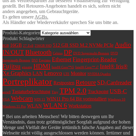
uns als Vertriebspartner zur besseren Visualisierung zur Verfügung
gestellt. Bei Retouren-Angeboten handelt es sich, sofern nicht
anders angegeben, um Gebrauchtgeräte.
Es gelten unsere
AGBs.
Als Händler oder Wiederverkäufer sprechen Sie uns bitte an.
Produkt-Kategorien
Produkt Schlagwörter
Audio
16GB
512 GB SSD M.2 NVMe PCIe
8GB
27 Zoll
256GB SSD
Bluetooth
IN/OUT
DP
Celsius
DVD Supermulti-Brenner
DVD
Ethernet
Fingerprint-Reader
Supermutli-Brenner
DVI
Esprimo
Fujitsu
HDMI
Intel® Iris®
günstig
Intel® Core™i5
Intel® Core™ i7
Xe Graphics
Lenovo
LAN
Monitor
LTE
NVIDIA Quadro
Portreplikator
Retoure
SD-Cardreader
Restposten
TPM 2.0
USB-C
Tastaturbeleuchtung
Trackpoint
seriell
Tiny
Webcam
WIN11 Pro 64 Bit vorinstalliert
VGA
WIN 11
Windows 10
WLAN 6
WLAN
Workstation
Windows 11 Pro
* Bei uns arbeiten Menschen! Wir bitten deswegen um Ihr
Verständnis, dass trotz größtmöglicher Sorgfalt aufgrund der hohen
Menge und Vielfalt der Geräte irrtümlich falsche Angaben auf dieser
Webseite nicht völlig ausgeschlossen werden können. Irrtümer und