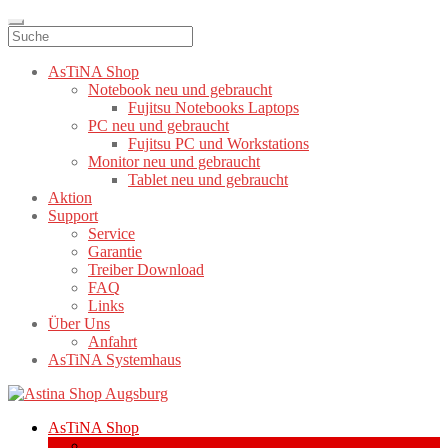
AsTiNA Shop
Notebook neu und gebraucht
Fujitsu Notebooks Laptops
PC neu und gebraucht
Fujitsu PC und Workstations
Monitor neu und gebraucht
Tablet neu und gebraucht
Aktion
Support
Service
Garantie
Treiber Download
FAQ
Links
Über Uns
Anfahrt
AsTiNA Systemhaus
Zur
Zum
Navigation
Inhalt
AsTiNA Shop
springen
springen
Notebook neu und gebraucht