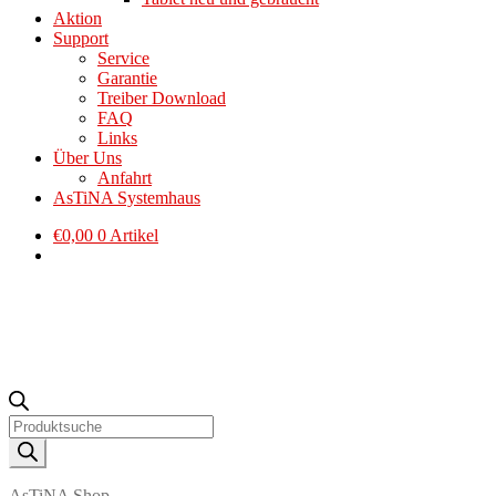
Aktion
Support
Service
Garantie
Treiber Download
FAQ
Links
Über Uns
Anfahrt
AsTiNA Systemhaus
€
0,00
0 Artikel
Products
search
AsTiNA Shop