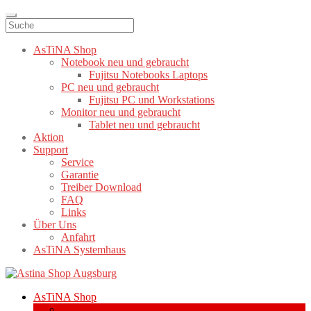
AsTiNA Shop
Notebook neu und gebraucht
Fujitsu Notebooks Laptops
PC neu und gebraucht
Fujitsu PC und Workstations
Monitor neu und gebraucht
Tablet neu und gebraucht
Aktion
Support
Service
Garantie
Treiber Download
FAQ
Links
Über Uns
Anfahrt
AsTiNA Systemhaus
Zur
Zum
Navigation
Inhalt
AsTiNA Shop
springen
springen
Notebook neu und gebraucht