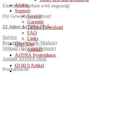
Aktion
Einzelnes Ergebnis wird angezeigt
Support
Service
Für Gewerbe und Privat!
Garantie
23 Jahre AsTiNA IT
🥳
Treiber Download
FAQ
Service
Links
Reparatur (fast alle Marken)
Über Uns
Verkauf (Neu und Retoure)
Anfahrt
AsTiNA Systemhaus
Anfahrt AsTiNA Shop
€
0,00
0 Artikel
Produktsuche