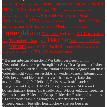
Audio
16GB
512 GB SSD M.2 NVMe PCIe
8GB
27 Zoll
256GB SSD
Bluetooth
IN/OUT
DP
Celsius
DVD Supermulti-Brenner
DVD
Ethernet
Fingerprint-Reader
Supermutli-Brenner
DVI
Esprimo
Fujitsu
HDMI
Intel® Iris®
günstig
Intel® Core™i5
Intel® Core™ i7
Xe Graphics
Lenovo
LAN
Monitor
LTE
NVIDIA Quadro
Portreplikator
Retoure
SD-Cardreader
Restposten
TPM 2.0
USB-C
Tastaturbeleuchtung
Trackpoint
seriell
Tiny
Webcam
WIN11 Pro 64 Bit vorinstalliert
VGA
WIN 11
Windows 10
WLAN 6
WLAN
Workstation
Windows 11 Pro
* Bei uns arbeiten Menschen! Wir bitten deswegen um Ihr
Verständnis, dass trotz größtmöglicher Sorgfalt aufgrund der hohen
Menge und Vielfalt der Geräte irrtümlich falsche Angaben auf dieser
Webseite nicht völlig ausgeschlossen werden können. Irrtümer und
Zwischenverkauf bleiben daher vorbehalten. Angebote sind
unverbindlich und freibleibend, Preise soweit nicht anders
angegeben inkl. gesetzl. MwSt., Es gelten unsere AGBs und die
Datenschutzerklärung. Als Händler oder Wiederverkäufer sprechen
Sie uns bitte an. Bilder sind Beispielbilder der Geräte und sind uns
als zertifizierter bzw. eingetragener Vertriebspartner der
entsprechenden Hersteller freundlicherweise zur besseren