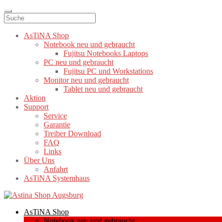
AsTiNA Shop
Notebook neu und gebraucht
Fujitsu Notebooks Laptops
PC neu und gebraucht
Fujitsu PC und Workstations
Monitor neu und gebraucht
Tablet neu und gebraucht
Aktion
Support
Service
Garantie
Treiber Download
FAQ
Links
Über Uns
Anfahrt
AsTiNA Systemhaus
Zur
Zum
Navigation
Inhalt
AsTiNA Shop
springen
springen
Notebook neu und gebraucht