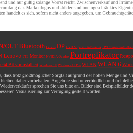
bend und nur gültig solange Vorrat reicht. Zwischenverkauf und Irrtüm
erumfang dar. Markenlogos und -bilder sind uneingeschränktes Eigentum
ten handelt es sich, sofern nicht anders angegeben, um Gebrauchtgeräte
Bluetooth
IN/OUT
DP
Celsius
DVD Supermulti-Brenner
DVD Supermutli-Bren
Portreplikator
Lenovo
N
Monitor
Restpo
LTE
NVIDIA Quadro
WLAN 6
64 Bit vorinstalliert
WLAN
Works
Windows 10
Windows 11 Pro
 dass trotz größtmöglicher Sorgfalt aufgrund der hohen Menge und Viel
leiben daher vorbehalten. Angebote sind unverbindlich und freibleiben
derverkäufer sprechen Sie uns bitte an. Bilder sind Beispielbilder der
besseren Visualisierung zur Verfügung gestellt worden.