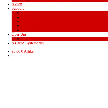
Aktion
Support
Service
Garantie
Treiber Download
FAQ
Links
Über Uns
Anfahrt
AsTiNA Systemhaus
€
0,00
0 Artikel