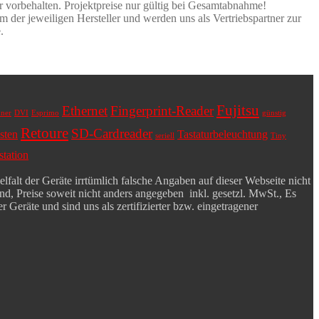
er vorbehalten. Projektpreise nur gültig bei Gesamtabnahme!
 der jeweiligen Hersteller und werden uns als Vertriebspartner zur
.
Fujitsu
Ethernet
Fingerprint-Reader
ner
DVI
Esprimo
günstig
Retoure
SD-Cardreader
sten
Tastaturbeleuchtung
seriell
Tiny
tation
falt der Geräte irrtümlich falsche Angaben auf dieser Webseite nicht
d, Preise soweit nicht anders angegeben inkl. gesetzl. MwSt., Es
 Geräte und sind uns als zertifizierter bzw. eingetragener