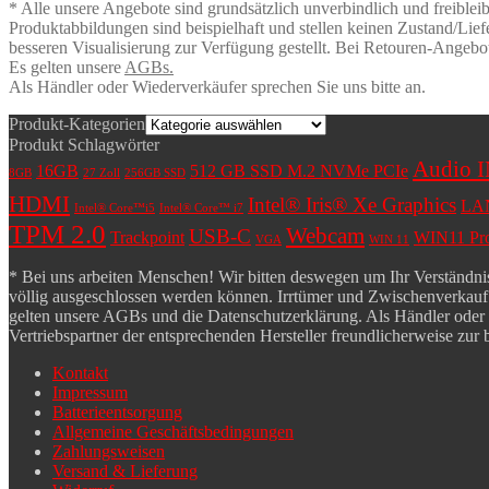
* Alle unsere Angebote sind grundsätzlich unverbindlich und freiblei
Produktabbildungen sind beispielhaft und stellen keinen Zustand/Lief
besseren Visualisierung zur Verfügung gestellt. Bei Retouren-Angebo
Es gelten unsere
AGBs.
Als Händler oder Wiederverkäufer sprechen Sie uns bitte an.
Produkt-Kategorien
Produkt Schlagwörter
Audio 
16GB
512 GB SSD M.2 NVMe PCIe
8GB
27 Zoll
256GB SSD
HDMI
Intel® Iris® Xe Graphics
LA
Intel® Core™i5
Intel® Core™ i7
TPM 2.0
Webcam
USB-C
Trackpoint
WIN11 Pro 
VGA
WIN 11
* Bei uns arbeiten Menschen! Wir bitten deswegen um Ihr Verständnis,
völlig ausgeschlossen werden können. Irrtümer und Zwischenverkauf b
gelten unsere AGBs und die Datenschutzerklärung. Als Händler oder Wie
Vertriebspartner der entsprechenden Hersteller freundlicherweise zur 
Kontakt
Impressum
Batterieentsorgung
Allgemeine Geschäftsbedingungen
Zahlungsweisen
Versand & Lieferung