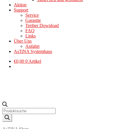
Aktion
Support
Service
Garantie
Treiber Download
FAQ
Links
Über Uns
Anfahrt
AsTiNA Systemhaus
€
0,00
0 Artikel
Products
search
AsTiNA Shop