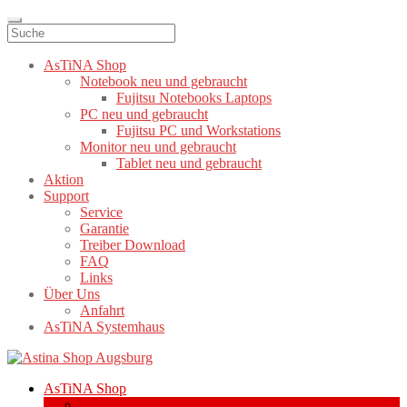
AsTiNA Shop
Notebook neu und gebraucht
Fujitsu Notebooks Laptops
PC neu und gebraucht
Fujitsu PC und Workstations
Monitor neu und gebraucht
Tablet neu und gebraucht
Aktion
Support
Service
Garantie
Treiber Download
FAQ
Links
Über Uns
Anfahrt
AsTiNA Systemhaus
Zur
Zum
Navigation
Inhalt
AsTiNA Shop
springen
springen
Notebook neu und gebraucht