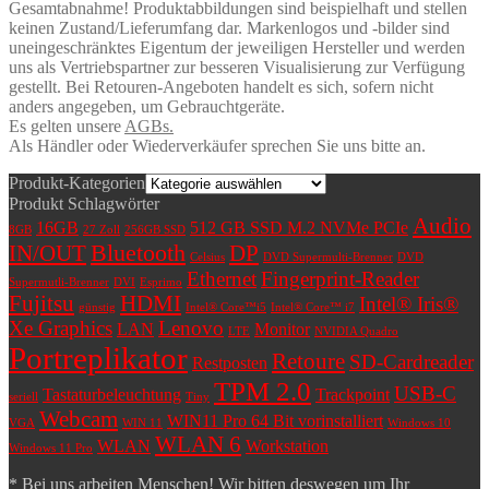
Gesamtabnahme! Produktabbildungen sind beispielhaft und stellen
keinen Zustand/Lieferumfang dar. Markenlogos und -bilder sind
uneingeschränktes Eigentum der jeweiligen Hersteller und werden
uns als Vertriebspartner zur besseren Visualisierung zur Verfügung
gestellt. Bei Retouren-Angeboten handelt es sich, sofern nicht
anders angegeben, um Gebrauchtgeräte.
Es gelten unsere
AGBs.
Als Händler oder Wiederverkäufer sprechen Sie uns bitte an.
Produkt-Kategorien
Produkt Schlagwörter
Audio
16GB
512 GB SSD M.2 NVMe PCIe
8GB
27 Zoll
256GB SSD
Bluetooth
IN/OUT
DP
Celsius
DVD Supermulti-Brenner
DVD
Ethernet
Fingerprint-Reader
Supermutli-Brenner
DVI
Esprimo
Fujitsu
HDMI
Intel® Iris®
günstig
Intel® Core™i5
Intel® Core™ i7
Xe Graphics
Lenovo
LAN
Monitor
LTE
NVIDIA Quadro
Portreplikator
Retoure
SD-Cardreader
Restposten
TPM 2.0
USB-C
Tastaturbeleuchtung
Trackpoint
seriell
Tiny
Webcam
WIN11 Pro 64 Bit vorinstalliert
VGA
WIN 11
Windows 10
WLAN 6
WLAN
Workstation
Windows 11 Pro
* Bei uns arbeiten Menschen! Wir bitten deswegen um Ihr