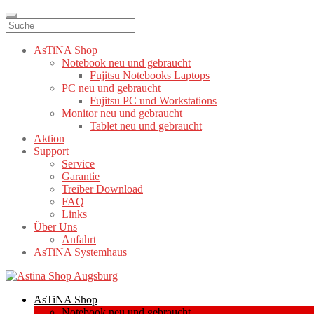
AsTiNA Shop
Notebook neu und gebraucht
Fujitsu Notebooks Laptops
PC neu und gebraucht
Fujitsu PC und Workstations
Monitor neu und gebraucht
Tablet neu und gebraucht
Aktion
Support
Service
Garantie
Treiber Download
FAQ
Links
Über Uns
Anfahrt
AsTiNA Systemhaus
Zur
Zum
Navigation
Inhalt
AsTiNA Shop
springen
springen
Notebook neu und gebraucht