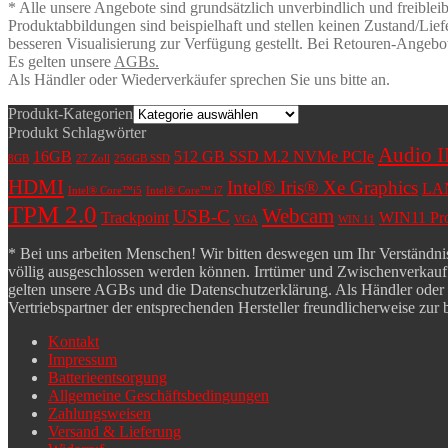
* Alle unsere Angebote sind grundsätzlich unverbindlich und freiblei
Produktabbildungen sind beispielhaft und stellen keinen Zustand/Lief
besseren Visualisierung zur Verfügung gestellt. Bei Retouren-Angebo
Es gelten unsere
AGBs.
Als Händler oder Wiederverkäufer sprechen Sie uns bitte an.
Produkt-Kategorien
Produkt Schlagwörter
Audio 
16GB
512 GB SSD M.2 NVMe PCIe
8GB
27 Zoll
256GB SSD
HDMI
Intel® Iris® Xe Graphics
LA
Intel® Core™i5
Intel® Core™ i7
TPM 2.0
Webcam
USB-C
Trackpoint
WIN11 Pro 
VGA
WIN 11
* Bei uns arbeiten Menschen! Wir bitten deswegen um Ihr Verständnis,
völlig ausgeschlossen werden können. Irrtümer und Zwischenverkauf b
gelten unsere AGBs und die Datenschutzerklärung. Als Händler oder Wie
Vertriebspartner der entsprechenden Hersteller freundlicherweise zur 
Kontakt
Impressum
Batterieentsorgung
Allgemeine Geschäftsbedingungen
Zahlungsweisen
Versand & Lieferung