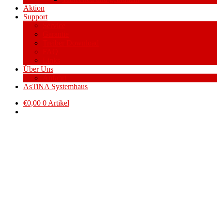
Aktion
Support
Service
Garantie
Treiber Download
FAQ
Links
Über Uns
Anfahrt
AsTiNA Systemhaus
€
0,00
0 Artikel