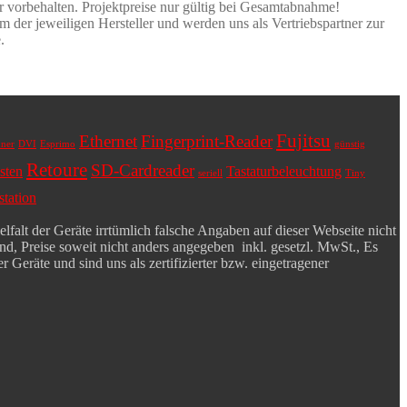
er vorbehalten. Projektpreise nur gültig bei Gesamtabnahme!
 der jeweiligen Hersteller und werden uns als Vertriebspartner zur
.
Fujitsu
Ethernet
Fingerprint-Reader
ner
DVI
Esprimo
günstig
Retoure
SD-Cardreader
sten
Tastaturbeleuchtung
seriell
Tiny
tation
falt der Geräte irrtümlich falsche Angaben auf dieser Webseite nicht
d, Preise soweit nicht anders angegeben inkl. gesetzl. MwSt., Es
 Geräte und sind uns als zertifizierter bzw. eingetragener