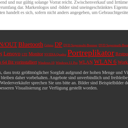
bend und nur gültig solange Vorrat reicht. Zwischenverkauf und Irrtüm
erumfang dar. Markenlogos und -bilder sind uneingeschränktes Eigentum
ten handelt es sich, sofern nicht anders angegeben, um Gebrauchtgeräte
Bluetooth
IN/OUT
DP
Celsius
DVD Supermulti-Brenner
DVD Supermutli-Bren
Portreplikator
Lenovo
N
Monitor
Restpo
LTE
NVIDIA Quadro
WLAN 6
64 Bit vorinstalliert
WLAN
Works
Windows 10
Windows 11 Pro
 dass trotz größtmöglicher Sorgfalt aufgrund der hohen Menge und Viel
leiben daher vorbehalten. Angebote sind unverbindlich und freibleiben
derverkäufer sprechen Sie uns bitte an. Bilder sind Beispielbilder der
besseren Visualisierung zur Verfügung gestellt worden.