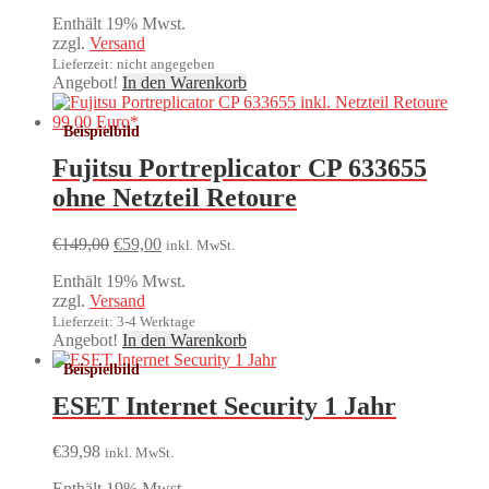
Preis
Preis
Enthält 19% Mwst.
war:
ist:
zzgl.
Versand
€99,00
€79,20.
Lieferzeit: nicht angegeben
Angebot!
In den Warenkorb
Fujitsu Portreplicator CP 633655
ohne Netzteil Retoure
Ursprünglicher
Aktueller
€
149,00
€
59,00
inkl. MwSt.
Preis
Preis
Enthält 19% Mwst.
war:
ist:
zzgl.
Versand
€149,00
€59,00.
Lieferzeit: 3-4 Werktage
Angebot!
In den Warenkorb
ESET Internet Security 1 Jahr
€
39,98
inkl. MwSt.
Enthält 19% Mwst.