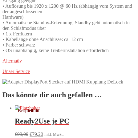
Ausgang geeignet
• Auflösung bis 1920 x 1200 @ 60 Hz (abhängig vom System und
der angeschlossenen
Hardware)
• Automatische Standby-Erkennung, Standby geht automatisch in
den Schlafmodus über
• 1 x Ferritkern
• Kabellänge ohne Anschlüsse: ca. 12 cm
• Farbe: schwarz
• OS unabhängig, keine Treiberinstallation erforderlich
Alternativ
Unser Service
Das könnte dir auch gefallen …
Ready2Use je PC
Ursprünglicher
Aktueller
€
99,00
€
79,20
inkl. MwSt.