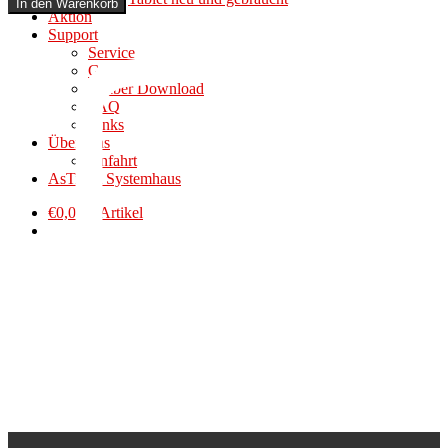
In den Warenkorb
Stecker
Aktion
auf
Support
HDMI
Service
Kupplung
Garantie
DeLock
Treiber Download
Menge
FAQ
Links
Über Uns
Anfahrt
AsTiNA Systemhaus
€
0,00
0 Artikel