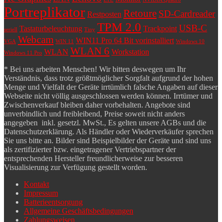
Portreplikator
Retoure
SD-Cardreader
Restposten
TPM 2.0
USB-C
Tastaturbeleuchtung
Trackpoint
seriell
Tiny
Webcam
WIN11 Pro 64 Bit vorinstalliert
VGA
WIN 11
Windows 10
WLAN 6
WLAN
Workstation
Windows 11 Pro
* Bei uns arbeiten Menschen! Wir bitten deswegen um Ihr
Verständnis, dass trotz größtmöglicher Sorgfalt aufgrund der hohen
Menge und Vielfalt der Geräte irrtümlich falsche Angaben auf dieser
Webseite nicht völlig ausgeschlossen werden können. Irrtümer und
Zwischenverkauf bleiben daher vorbehalten. Angebote sind
unverbindlich und freibleibend, Preise soweit nicht anders
angegeben inkl. gesetzl. MwSt., Es gelten unsere AGBs und die
Datenschutzerklärung. Als Händler oder Wiederverkäufer sprechen
Sie uns bitte an. Bilder sind Beispielbilder der Geräte und sind uns
als zertifizierter bzw. eingetragener Vertriebspartner der
entsprechenden Hersteller freundlicherweise zur besseren
Visualisierung zur Verfügung gestellt worden.
Kontakt
Impressum
Batterieentsorgung
Allgemeine Geschäftsbedingungen
Zahlungsweisen