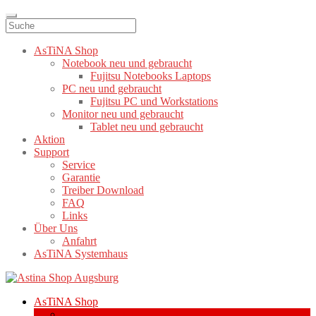
AsTiNA Shop
Notebook neu und gebraucht
Fujitsu Notebooks Laptops
PC neu und gebraucht
Fujitsu PC und Workstations
Monitor neu und gebraucht
Tablet neu und gebraucht
Aktion
Support
Service
Garantie
Treiber Download
FAQ
Links
Über Uns
Anfahrt
AsTiNA Systemhaus
Zur
Zum
Navigation
Inhalt
AsTiNA Shop
springen
springen
Notebook neu und gebraucht