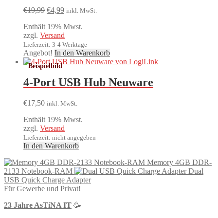
Ursprünglicher
Aktueller
€
19,99
€
4,99
inkl. MwSt.
Preis
Preis
Enthält 19% Mwst.
war:
ist:
zzgl.
Versand
€19,99
€4,99.
Lieferzeit: 3-4 Werktage
Angebot!
In den Warenkorb
4-Port USB Hub Neuware
€
17,50
inkl. MwSt.
Enthält 19% Mwst.
zzgl.
Versand
Lieferzeit: nicht angegeben
In den Warenkorb
Memory 4GB DDR-
2133 Notebook-RAM
Dual
USB Quick Charge Adapter
Für Gewerbe und Privat!
23 Jahre AsTiNA IT
🥳