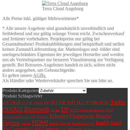
Terra Cloud Augsburg
Alle Preise inkl. gültiger Mehrwertsteuer*
* Alle unsere Angebote sind grundsätzlich unverbindlich und
freibleibend und nur gültig solange Vorrat reicht. Zwischenverkauf
und Irrtümer vorbehalten. Projektpreise nur gültig bei
Gesamtabnahme! Produktabbildungen sind beispielhaft und stellen
keinen Zustand/Lieferumfang dar. Markenlogos und -bilder sind
uneingeschränktes Eigentum der jeweiligen Hersteller und werden
uns als Vertriebspartner zur besseren Visualisierung zur Verfügung
gestellt. Bei Retouren-Angeboten handelt es sich, sofern nicht
anders angegeben, um Gebrauchtgeräte.
Es gelten unsere
AGBs.
Als Händler oder Wiederverkäufer sprechen Sie uns bitte an.
Produkt-Kategorien
Produkt Schlagwörter
Audio
16GB
512 GB SSD M.2 NVMe PCIe
8GB
27 Zoll
256GB SSD
Bluetooth
IN/OUT
DP
Celsius
DVD Supermulti-Brenner
DVD
Ethernet
Fingerprint-Reader
Supermutli-Brenner
DVI
Esprimo
Fujitsu
HDMI
Intel® Iris®
günstig
Intel® Core™i5
Intel® Core™ i7
Xe Graphics
Lenovo
LAN
Monitor
LTE
NVIDIA Quadro