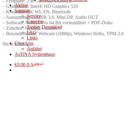
– Festplatte: 256 GB SSD SATA III
Aktion
– Grafikkarte: Intel® HD Graphics 520
Support
– Konnektivität: WLAN, Bluetooth
Service
– Ausstattung: 1x USB 3.0, Mini DP, Audio OUT
Garantie
– Software: WIN11 Pro 64 Bit vorinstalliert + PDF-Doku
Treiber Download
– Zubehör: Netzteil + Kabel
FAQ
– Besonderheiten: Webcam (1080p), Windows Hello, TPM 2.0
Links
Über Uns
Nicht vorrätig
Anfahrt
AsTiNA Systemhaus
€
0,00
0 Artikel