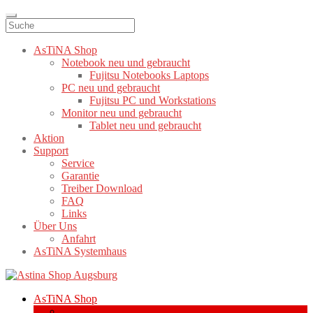
AsTiNA Shop
Notebook neu und gebraucht
Fujitsu Notebooks Laptops
PC neu und gebraucht
Fujitsu PC und Workstations
Monitor neu und gebraucht
Tablet neu und gebraucht
Aktion
Support
Service
Garantie
Treiber Download
FAQ
Links
Über Uns
Anfahrt
AsTiNA Systemhaus
Zur
Zum
Navigation
Inhalt
AsTiNA Shop
springen
springen
Notebook neu und gebraucht