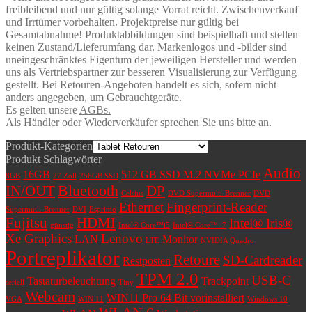
freibleibend und nur gültig solange Vorrat reicht. Zwischenverkauf
und Irrtümer vorbehalten. Projektpreise nur gültig bei
Gesamtabnahme! Produktabbildungen sind beispielhaft und stellen
keinen Zustand/Lieferumfang dar. Markenlogos und -bilder sind
uneingeschränktes Eigentum der jeweiligen Hersteller und werden
uns als Vertriebspartner zur besseren Visualisierung zur Verfügung
gestellt. Bei Retouren-Angeboten handelt es sich, sofern nicht
anders angegeben, um Gebrauchtgeräte.
Es gelten unsere
AGBs.
Als Händler oder Wiederverkäufer sprechen Sie uns bitte an.
Produkt-Kategorien
Produkt Schlagwörter
Audio
16GB
512 GB SSD M.2 NVMe PCIe
8GB
27 Zoll
256GB SSD
Bluetooth
IN/OUT
DP
Celsius
DVD Supermulti-Brenner
DVD
Ethernet
Fingerprint-Reader
Supermutli-Brenner
DVI
Esprimo
Fujitsu
HDMI
Intel® Iris®
günstig
Intel® Core™i5
Intel® Core™ i7
Xe Graphics
Lenovo
LAN
Monitor
LTE
NVIDIA Quadro
Portreplikator
Retoure
SD-Cardreader
Restposten
TPM 2.0
USB-C
Tastaturbeleuchtung
Trackpoint
seriell
Tiny
Webcam
WIN11 Pro 64 Bit vorinstalliert
VGA
WIN 11
Windows 10