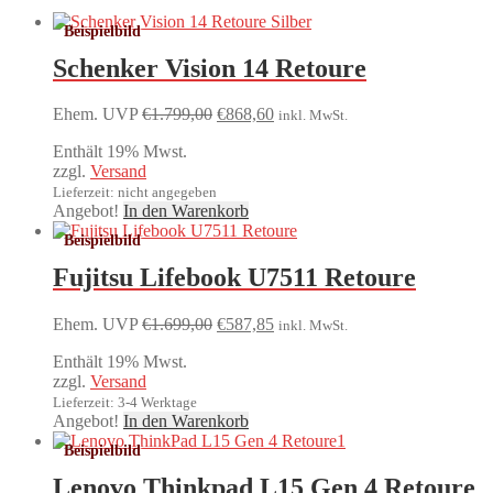
Schenker Vision 14 Retoure
Ursprünglicher
Aktueller
Ehem. UVP
€
1.799,00
€
868,60
inkl. MwSt.
Preis
Preis
Enthält 19% Mwst.
war:
ist:
zzgl.
Versand
€1.799,00
€868,60.
Lieferzeit: nicht angegeben
Angebot!
In den Warenkorb
Fujitsu Lifebook U7511 Retoure
Ursprünglicher
Aktueller
Ehem. UVP
€
1.699,00
€
587,85
inkl. MwSt.
Preis
Preis
Enthält 19% Mwst.
war:
ist:
zzgl.
Versand
€1.699,00
€587,85.
Lieferzeit: 3-4 Werktage
Angebot!
In den Warenkorb
Lenovo Thinkpad L15 Gen 4 Retoure