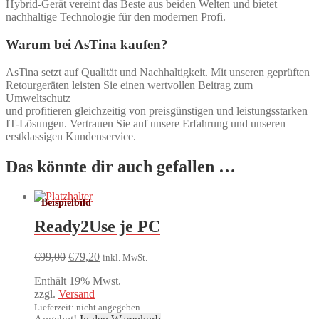
Hybrid-Gerät vereint das Beste aus beiden Welten und bietet
nachhaltige Technologie für den modernen Profi.
Warum bei AsTina kaufen?
AsTina setzt auf Qualität und Nachhaltigkeit. Mit unseren geprüften
Retourgeräten leisten Sie einen wertvollen Beitrag zum
Umweltschutz
und profitieren gleichzeitig von preisgünstigen und leistungsstarken
IT-Lösungen. Vertrauen Sie auf unsere Erfahrung und unseren
erstklassigen Kundenservice.
Das könnte dir auch gefallen …
Ready2Use je PC
Ursprünglicher
Aktueller
€
99,00
€
79,20
inkl. MwSt.
Preis
Preis
Enthält 19% Mwst.
war:
ist:
zzgl.
Versand
€99,00
€79,20.
Lieferzeit: nicht angegeben