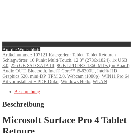
Auf die Wunschliste
Artikelnummer:
107121
Kategorien:
Tablet
,
Tablet Retouren
Schlagwörter:
10 Punkt Multi-Touch
,
12.3" (2736x1824)
,
1x USB
3.0
,
256 GB SSD SATA III
,
8GB LPDDR3-1866 MT/s (on Board)
,
Audio OUT
,
Bluetooth
,
Intel® Core™ i5-6300U
,
Intel® HD
Graphics 520
,
mini-DP
,
TPM 2.0
,
Webcam (1080p)
,
WIN11 Pro 64
Bit vorinstalliert + PDF-Doku
,
Windows Hello
,
WLAN
Beschreibung
Beschreibung
Microsoft Surface Pro 4 Tablet
Retoure