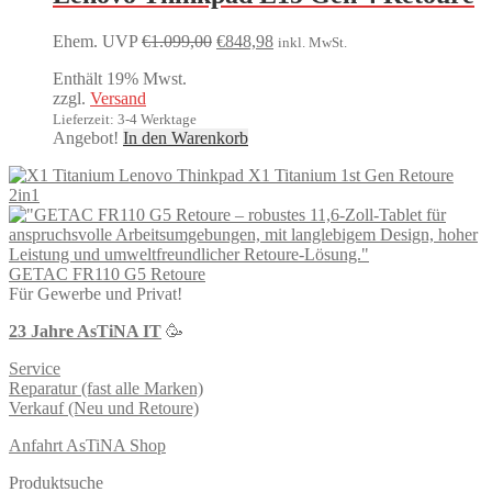
Ursprünglicher
Aktueller
Ehem. UVP
€
1.099,00
€
848,98
inkl. MwSt.
Preis
Preis
Enthält 19% Mwst.
war:
ist:
zzgl.
Versand
€1.099,00
€848,98.
Lieferzeit: 3-4 Werktage
Angebot!
In den Warenkorb
Lenovo Thinkpad X1 Titanium 1st Gen Retoure
2in1
GETAC FR110 G5 Retoure
Für Gewerbe und Privat!
23 Jahre AsTiNA IT
🥳
Service
Reparatur (fast alle Marken)
Verkauf (Neu und Retoure)
Anfahrt AsTiNA Shop
Produktsuche