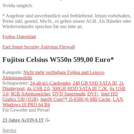
Nvidia möglich.
* Angebote sind unverbindlich und freibleibend, Irrtum vorbehalten,
Preise inkl. gesetzl. MwSt., es gelten unsere AGB. Als Händler oder
Wiederverkäufer sprechen Sie uns bitte an.
Fujitsu Datenblatt
Eset Smart Security Antivirus Firewall
Fujitsu Celsius W550n 599,00 Euro*
Kategorie:
Nicht mehr verfügbare Fujitsu und Lenovo
Aktionsmodelle
Schlagwörter:
24-all-in1-Cardreader
,
240 GB SSD SATA III
,
2x
Displayport
,
4x USB 2.0
,
500GB HDD SATA III 7.2K
,
6x USB
3.0
,
8GB Arbeitsspeicher
,
DVD Supermulti
,
DVI+
,
Intel HD
Grafics 530 (1GB)
,
Intel® Core™ i5-6500 (6 MB Cache
,
LAN
,
Windows 10 PRO 64 Bit
Für Gewerbe und Privat!
23 Jahre AsTiNA IT
🥳
Service