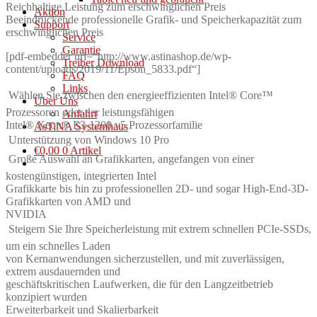
Reichhaltige Leistung zum erschwinglichen Preis
Aktion
Beeindruckende professionelle Grafik- und Speicherkapazität zum
Support
erschwinglichen Preis
Service
Garantie
[pdf-embedder url=“http://www.astinashop.de/wp-
Treiber Download
content/uploads/2019/11/Epson_5833.pdf“]
FAQ
Links
 Wählen Sie zwischen den energieeffizienten Intel® Core™
Über Uns
Prozessoren oder der leistungsfähigen
Anfahrt
Intel® Xeon® E3-1200 v5 Prozessorfamilie
AsTiNA Systemhaus
 Unterstützung von Windows 10 Pro
€
0,00
0 Artikel
 Große Auswahl an Grafikkarten, angefangen von einer
kostengünstigen, integrierten Intel
Grafikkarte bis hin zu professionellen 2D- und sogar High-End-3D-
Grafikkarten von AMD und
NVIDIA
 Steigern Sie Ihre Speicherleistung mit extrem schnellen PCIe-SSDs,
um ein schnelles Laden
von Kernanwendungen sicherzustellen, und mit zuverlässigen,
extrem ausdauernden und
geschäftskritischen Laufwerken, die für den Langzeitbetrieb
konzipiert wurden
Erweiterbarkeit und Skalierbarkeit