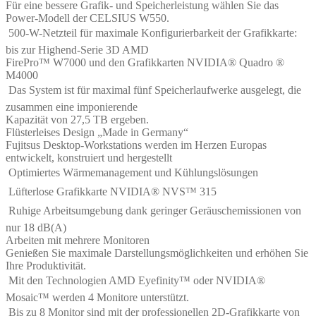
Für eine bessere Grafik- und Speicherleistung wählen Sie das
Power-Modell der CELSIUS W550.
 500-W-Netzteil für maximale Konfigurierbarkeit der Grafikkarte:
bis zur Highend-Serie 3D AMD
FirePro™ W7000 und den Grafikkarten NVIDIA® Quadro ®
M4000
 Das System ist für maximal fünf Speicherlaufwerke ausgelegt, die
zusammen eine imponierende
Kapazität von 27,5 TB ergeben.
Flüsterleises Design „Made in Germany“
Fujitsus Desktop-Workstations werden im Herzen Europas
entwickelt, konstruiert und hergestellt
 Optimiertes Wärmemanagement und Kühlungslösungen
 Lüfterlose Grafikkarte NVIDIA® NVS™ 315
 Ruhige Arbeitsumgebung dank geringer Geräuschemissionen von
nur 18 dB(A)
Arbeiten mit mehrere Monitoren
Genießen Sie maximale Darstellungsmöglichkeiten und erhöhen Sie
Ihre Produktivität.
 Mit den Technologien AMD Eyefinity™ oder NVIDIA®
Mosaic™ werden 4 Monitore unterstützt.
 Bis zu 8 Monitor sind mit der professionellen 2D-Grafikkarte von