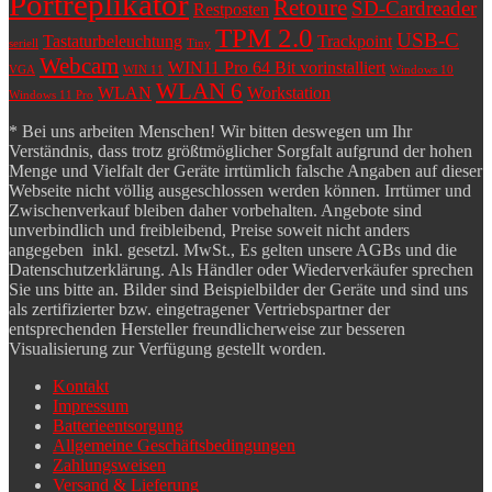
Portreplikator
Retoure
SD-Cardreader
Restposten
TPM 2.0
USB-C
Tastaturbeleuchtung
Trackpoint
seriell
Tiny
Webcam
WIN11 Pro 64 Bit vorinstalliert
VGA
WIN 11
Windows 10
WLAN 6
WLAN
Workstation
Windows 11 Pro
* Bei uns arbeiten Menschen! Wir bitten deswegen um Ihr
Verständnis, dass trotz größtmöglicher Sorgfalt aufgrund der hohen
Menge und Vielfalt der Geräte irrtümlich falsche Angaben auf dieser
Webseite nicht völlig ausgeschlossen werden können. Irrtümer und
Zwischenverkauf bleiben daher vorbehalten. Angebote sind
unverbindlich und freibleibend, Preise soweit nicht anders
angegeben inkl. gesetzl. MwSt., Es gelten unsere AGBs und die
Datenschutzerklärung. Als Händler oder Wiederverkäufer sprechen
Sie uns bitte an. Bilder sind Beispielbilder der Geräte und sind uns
als zertifizierter bzw. eingetragener Vertriebspartner der
entsprechenden Hersteller freundlicherweise zur besseren
Visualisierung zur Verfügung gestellt worden.
Kontakt
Impressum
Batterieentsorgung
Allgemeine Geschäftsbedingungen
Zahlungsweisen
Versand & Lieferung