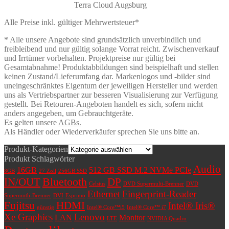
Terra Cloud Augsburg
Alle Preise inkl. gültiger Mehrwertsteuer*
* Alle unsere Angebote sind grundsätzlich unverbindlich und
freibleibend und nur gültig solange Vorrat reicht. Zwischenverkauf
und Irrtümer vorbehalten. Projektpreise nur gültig bei
Gesamtabnahme! Produktabbildungen sind beispielhaft und stellen
keinen Zustand/Lieferumfang dar. Markenlogos und -bilder sind
uneingeschränktes Eigentum der jeweiligen Hersteller und werden
uns als Vertriebspartner zur besseren Visualisierung zur Verfügung
gestellt. Bei Retouren-Angeboten handelt es sich, sofern nicht
anders angegeben, um Gebrauchtgeräte.
Es gelten unsere
AGBs.
Als Händler oder Wiederverkäufer sprechen Sie uns bitte an.
Produkt-Kategorien
Produkt Schlagwörter
Audio
16GB
512 GB SSD M.2 NVMe PCIe
8GB
27 Zoll
256GB SSD
Bluetooth
IN/OUT
DP
Celsius
DVD Supermulti-Brenner
DVD
Ethernet
Fingerprint-Reader
Supermutli-Brenner
DVI
Esprimo
Fujitsu
HDMI
Intel® Iris®
günstig
Intel® Core™i5
Intel® Core™ i7
Xe Graphics
Lenovo
LAN
Monitor
LTE
NVIDIA Quadro