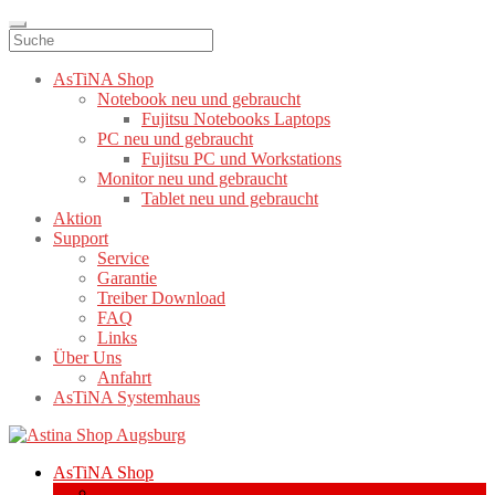
AsTiNA Shop
Notebook neu und gebraucht
Fujitsu Notebooks Laptops
PC neu und gebraucht
Fujitsu PC und Workstations
Monitor neu und gebraucht
Tablet neu und gebraucht
Aktion
Support
Service
Garantie
Treiber Download
FAQ
Links
Über Uns
Anfahrt
AsTiNA Systemhaus
Zur
Zum
Navigation
Inhalt
AsTiNA Shop
springen
springen
Notebook neu und gebraucht